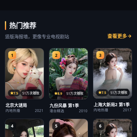
热门推荐
查看更多
竖版海报墙，更像专业电视剧站
1
2
3
14集
22集
7.5
51万次播放
15集
7.5
51万次播放
8.9
51万次播放
上海大新局2 第1季
北京大谜局
九份风暴 第1季
内地热播
2017
内地热播
2021
港台精选
2010
4
5
6