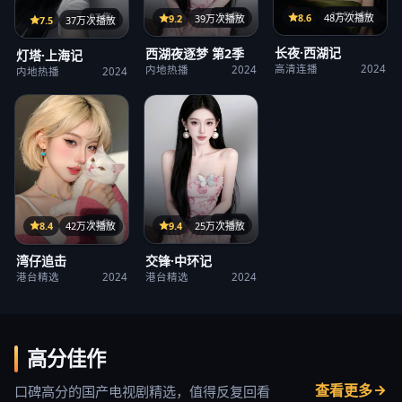
125分钟
38集
8.6
48万次播放
27集
9.2
39万次播放
7.5
37万次播放
长夜·西湖记
西湖夜逐梦 第2季
灯塔·上海记
高清连播
2024
内地热播
2024
内地热播
2024
15集
38集
9.4
25万次播放
8.4
42万次播放
交锋·中环记
湾仔追击
港台精选
2024
港台精选
2024
高分佳作
查看更多
口碑高分的国产电视剧精选，值得反复回看