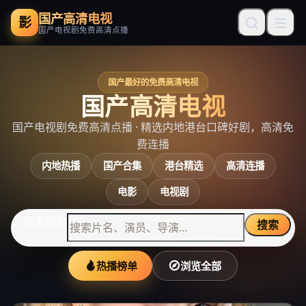
国产高清电视
影
国产电视剧免费高清点播
国产最好的免费高清电视
国产高清电视
国产电视剧免费高清点播
· 精选内地港台口碑好剧，高清免
费连播
内地热播
国产合集
港台精选
高清连播
电影
电视剧
搜索剧集
搜索
热播榜单
浏览全部