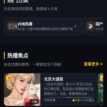
热门分类
左右滑动浏览频道，快速进入片库
内地热播
国产合
🇨🇳
🎬
43
部 ·
汇聚内地热播新剧与高分口碑国产剧
100
部 ·
热播焦点
查看更多
杂志式横向推荐，一眼锁定当下热剧
1
2
北京大谜局
《北京大谜局》是2021年武汉出品
的口碑好剧，陈思诚以惊悚题材打造
剧情张力，马丽、杨幂演技出彩，
2021年8月6日完整收录国产最好的
7.5
内地热播
51万次播放
22集
免费高清电视…