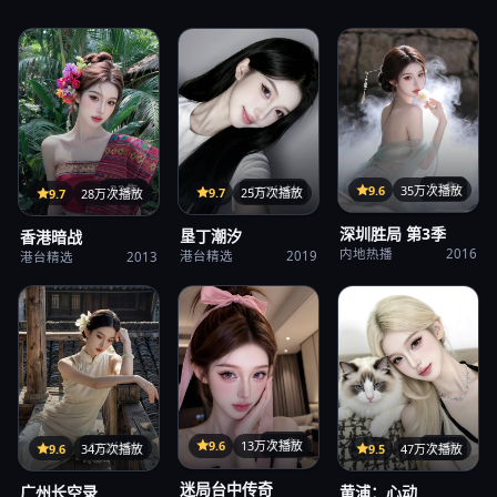
32集
9.6
35万次播放
107分钟
33集
9.7
25万次播放
9.7
28万次播放
深圳胜局 第3季
垦丁潮汐
香港暗战
内地热播
2016
港台精选
2019
港台精选
2013
31集
9.6
13万次播放
122分钟
24集
9.6
34万次播放
9.5
47万次播放
迷局台中传奇
广州长空录
黄浦：心动