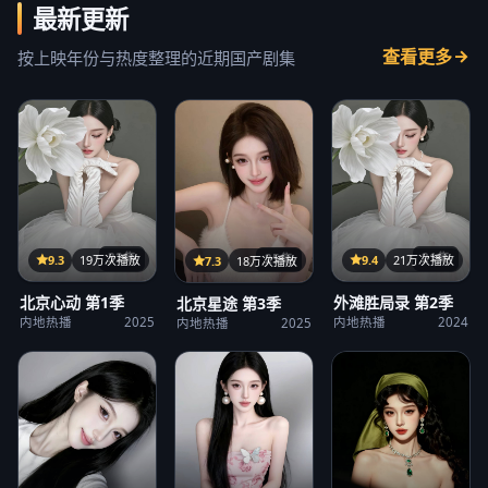
最新更新
查看更多
按上映年份与热度整理的近期国产剧集
32集
21集
25集
9.3
19万次播放
9.4
21万次播放
7.3
18万次播放
北京心动 第1季
外滩胜局录 第2季
北京星途 第3季
内地热播
2025
内地热播
2024
内地热播
2025