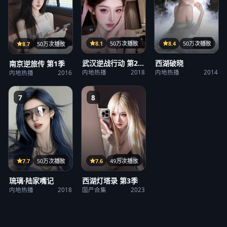
31集
36集
21集
8.1
50万次播放
8.4
50万次播放
8.7
50万次播放
武汉逆战行动 第2
西湖破晓
南京逆旅传 第1季
季
内地热播
2018
内地热播
2014
内地热播
2016
7
8
第23期
12集
7.6
49万次播放
7.7
50万次播放
西湖灯塔录 第3季
琉璃·陆家嘴记
国产合集
2023
内地热播
2018